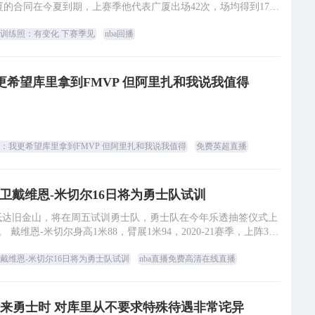
广厦的合同在今夏到期，上赛季他代表广厦出场42次，场均得到17.4
分3.8篮板7.8助攻2
训练照：有变化 下赛季见
nba回播
更希望库里拿到FMVP 但阿里扎和我说我值得
：我更希望库里拿到FMVP 但阿里扎和我说我值得
免费英超直播
卫戴维恩-米切尔16日将为勇士队试训
抵达旧金山，将在周五试训勇士队，勇士队在今年乐透抽签仪式上
 戴维恩-米切尔身高1米88，臂展1米94，2020-21赛季，上阵30
次，场均出战33.0分
戴维恩-米切尔16日将为勇士队试训
nba直播免费高清在线直播
来勇士时 对库里从不要求特殊待遇非常诧异