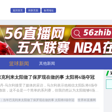
返回首页
刷新页面
备用地址
篮球新闻
其他新闻
克利来太阳做了保罗现在做的事 太阳将6场夺冠
名宿丹-马尔利接受了媒体的采访，马尔利表示他相信太阳队将6场夺
整旗鼓，这不会是一个简单的系列赛，但我仍然认为太阳能够6场夺
冠。这支太阳已经存在了50多年了，
：当年巴克利来太阳做了保罗现在做的事 太阳将6场夺冠
世界杯直播网