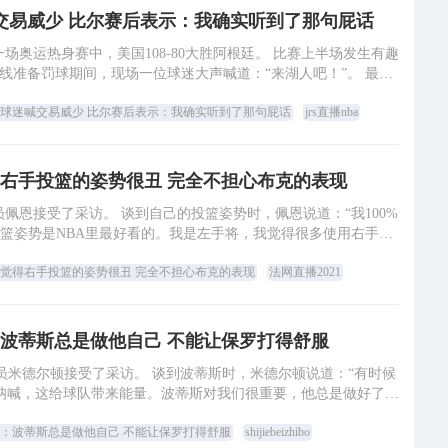
交易威少 比尔赛后表示：我确实听到了那句屁话
一场奥运热身赛中，美国108-80大胜阿根廷。 比赛上半场发生有趣
线准备罚球期间，现场一位球迷大声喊道：“来湖人吧！”。 最后
一节比赛还剩6分40秒，比
球迷喊交易威少 比尔赛后表示：我确实听到了那句屁话
jrs直播nba
右手投篮的姿势很丑 完全不担心布克的表现
球员佩恩接受了采访。 谈到自己的投篮姿势时，佩恩说道：“我100%
篮姿势是NBA里最好看的。我是左手将，我觉得很多使用右手投
篮的球员的姿势很丑，那些投篮动
觉得右手投篮的姿势很丑 完全不担心布克的表现
法网直播2021
波蒂斯总是做他自己 不能让保罗打得舒服
球员米德尔顿接受了采访。 谈到波蒂斯时，米德尔顿说道：“有时候
呐喊，这给球队带来能量。波蒂斯对我们很重要，他总是做好了准
备。我不明白为什么有人不喜欢球员在
：波蒂斯总是做他自己 不能让保罗打得舒服
shijiebeizhibo