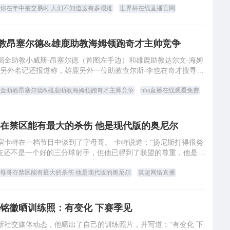
你在年中被交易时 人们不知道这有多艰难
世界杯在线直播官网
教昂塞尔德&雄鹿助教海姆领跑奇才主帅竞争
，掘金助教小威斯-昂塞尔德（首图左手边）和雄鹿助教达尔文-海姆
 另外名记还报道称，雄鹿另外一位助教查尔斯-李也在奇才搜寻主
帅的最终名单中。
金助教昂塞尔德&雄鹿助教海姆领跑奇才主帅竞争
nba直播在线观看免费
在禁区能有最大的杀伤 他是现代版的奥尼尔
A名宿卡特在一档节目中谈到了字母哥。 卡特说道：“扬尼斯打得很努
在还不是一个好的三分球射手，但他已得到了联盟的尊重，他是两
届MVP。他是有市场价值的，他被
母哥在禁区能有最大的杀伤 他是现代版的奥尼尔
英超网络直播
铭徽晒训练照：有变化 下赛季见
更新社交媒体动态，他晒出了自己的训练照片，并写道：“有变化 下