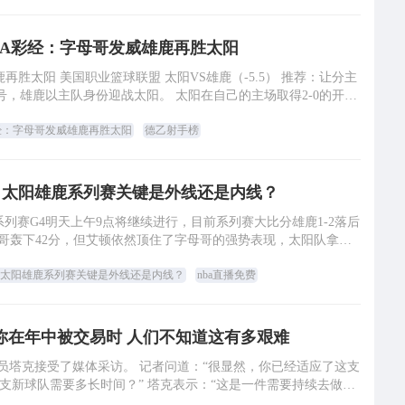
BA彩经：字母哥发威雄鹿再胜太阳
再胜太阳 美国职业篮球联盟 太阳VS雄鹿（-5.5） 推荐：让分主
15号，雄鹿以主队身份迎战太阳。 太阳在自己的主场取得2-0的开门
红，但在来到雄鹿
经：字母哥发威雄鹿再胜太阳
德乙射手榜
：太阳雄鹿系列赛关键是外线还是内线？
的系列赛G4明天上午9点将继续进行，目前系列赛大比分雄鹿1-2落后
母哥轰下42分，但艾顿依然顶住了字母哥的强势表现，太阳队拿下
G2，而上一场比赛，艾顿遭遇
太阳雄鹿系列赛关键是外线还是内线？
nba直播免费
你在年中被交易时 人们不知道这有多艰难
鹿球员塔克接受了媒体采访。 记者问道：“很显然，你已经适应了这支
支新球队需要多长时间？” 塔克表示：“这是一件需要持续去做的
事情，每天都要弄明白一些事情，