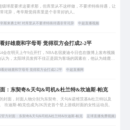
超级球星要求这要求那，但库里从不这样做，不要求特殊待遇，让
常诧异，考辛斯觉得库里是个非常好的人。
辛斯来勇士时 对库里从不要求特殊待遇非常诧异
中超直播视频
4看好雄鹿和字母哥 觉得双方会打成2-2平
的G4会在明天上午9点开打，NBA名宿麦迪今日也在微博上发布视频
麦迪认为，太阳球员发挥不佳正是因为客场的因素在，他认为雄鹿字
母哥、霍勒迪以及米德尔顿都会打
4看好雄鹿和字母哥 觉得双方会打成2-2平
中超直播网
方封面：东契奇&天勾&司机&杜兰特&坎迪斯-帕克
版本的封面，封面人物分别为东契奇、天勾&诺维茨基&杜兰特以及
克。 坎迪斯-帕克也成为2K历史首个登上游戏封面的女性运动员。
K22官方封面：东契奇&天勾&司机&杜兰特&坎迪斯-帕克
足球直播免费视频直播