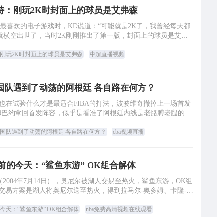
特：刚玩2K时封面上的球员是艾弗森
最喜欢的电子游戏时，KD说道：“可能就是2K了，我曾经每天都
就横空出世了，当时2K刚刚推出了第一版，封面上的球员是艾弗
，它的画质要比我之前玩的游戏高一个档
刚玩2K时封面上的球员是艾弗森
中超直播视频
国队遇到了动荡的阿根廷 各自路在何方？
也在试验什么才是最适合FIBA的打法，波波维奇撤掉上一场首发
德巴约拿回首发阵容，似乎是看准了阿根廷内线是老胳膊老腿的斯
拉，准备利用身体天赋的优势好好地做一
国队遇到了动荡的阿根廷 各自路在何方？
cba视频直播
年前的今天：“鲨鱼东游” OK组合解体
天（2004年7月14日），奥尼尔被湖人交易至热火，鲨鱼东游，OK组
交易方案是湖人将奥尼尔送至热火，得到拉马尔-奥多姆、卡隆-巴
特勒、布莱恩-格兰特和
的今天：“鲨鱼东游” OK组合解体
nba免费高清视频在线观看