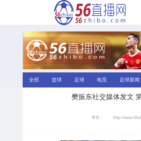
全部
篮球
足球
电竞
足球新闻
樊振东社交媒体发文 第一次
来自：
http://www.56z