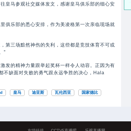
前往皇马参观社交媒体发文，感谢皇马俱乐部的细心安
德里俱乐部的悉心安排，作为美凌格第一次亲临现场就
胜，第三场黯然神伤的失利，这些都是竞技体育不可或
。”
败激发的精神力量跟举起奖杯一样令人动容。正因为有
不缺面对失败的勇气跟永远争胜的决心，Hala
d
皇马
迪亚斯
瓦伦西亚
国家德比
友情链接
CCTV5直播吧
乐视直播网