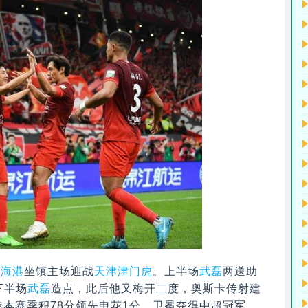
海海港
坐镇主场迎战
天津津门虎
。上半场
武磊
两送助
下半场
武磊
造点，此后他又梅开二度，奥斯卡传射建
港本赛季积78分领先申花1分，卫冕夺得中超冠军。