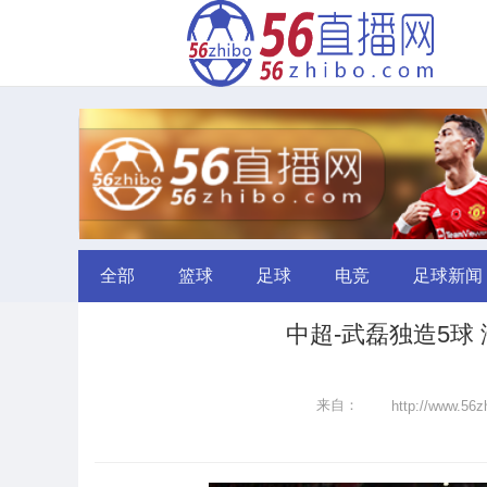
全部
篮球
足球
电竞
足球新闻
中超-武磊独造5球
来自：
http://www.56z