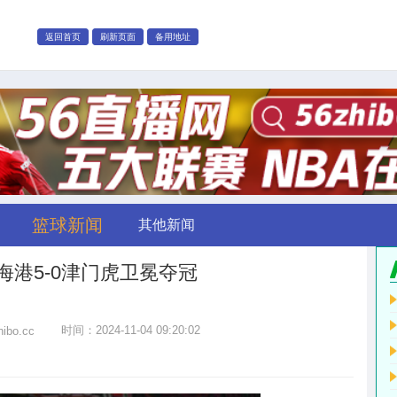
返回首页
刷新页面
备用地址
篮球新闻
其他新闻
 海港5-0津门虎卫冕夺冠
时间：2024-11-04 09:20:02
hibo.cc