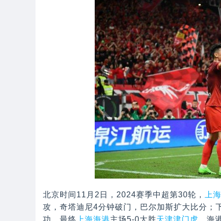
北京时间11月2日，2024赛季中超第30轮，
上
攻，奇塔迪尼4分钟破门，巴尔加斯扩大比分；
功。最终
上海海港
主场5-0大胜
天津津门虎
，海